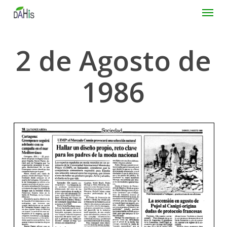
Skip
Menu
to
main
content
2 de Agosto de
1986