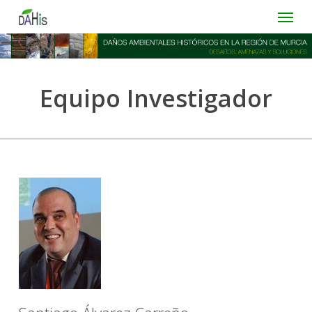
Skip
Menu
to
main
content
Equipo Investigador